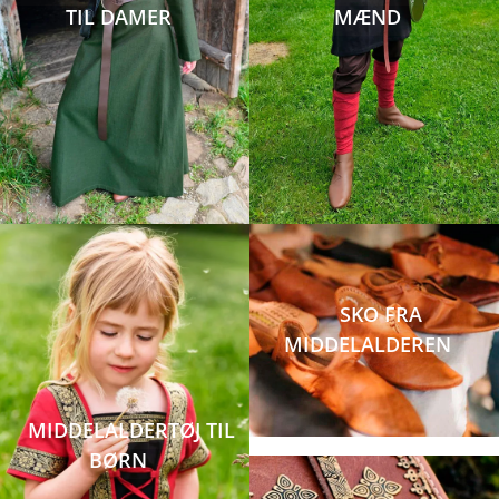
TIL DAMER
MÆND
SKO FRA
MIDDELALDEREN
MIDDELALDERTØJ TIL
BØRN